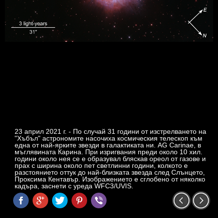
23 април 2021 г. - По случай 31 години от изстрелването на
"Хъбъл" астрономите насочиха космическия телескоп към
една от най-ярките звезди в галактиката ни. AG Carinae, в
мъглявината Карина. При изригвания преди около 10 хил.
години около нея се е образувал бляскав ореол от газове и
прах с ширина около пет светлинни години, колкото е
разстоянието оттук до най-близката звезда след Слънцето,
Проксима Кентавър. Изображението е сглобено от няколко
кадъра, заснети с уреда WFC3/UVIS.