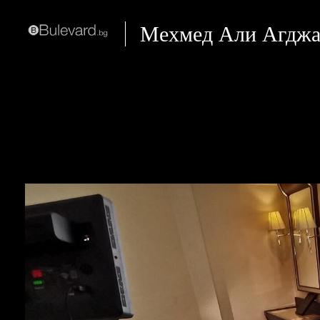
Мехмед Али Агджа