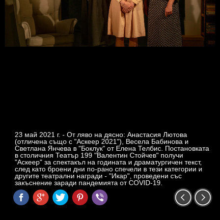
23 май 2021 г. - От ляво на дясно: Анастасия Лютова
(отличена също с "Аскеер 2021"), Весела Бабинова и
Светлана Янчева в "Боклук" от Елена Телбис. Постановката
в столичния Театър 199 "Валентин Стойчев" получи
"Аскеер" за спектакъл на годината и драматургичен текст,
след като броени дни по-рано спечели в тези категории и
другите театрални награди - "Икар", проведени със
закъснение заради пандемията от COVID-19.