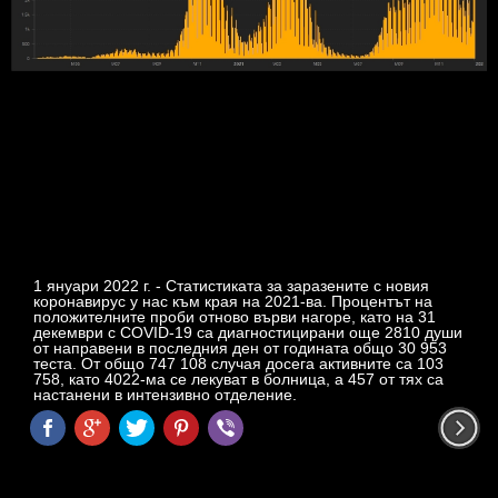
1 януари 2022 г. - Статистиката за заразените с новия
коронавирус у нас към края на 2021-ва. Процентът на
положителните проби отново върви нагоре, като на 31
декември с COVID-19 са диагностицирани още 2810 души
от направени в последния ден от годината общо 30 953
теста. От общо 747 108 случая досега активните са 103
758, като 4022-ма се лекуват в болница, а 457 от тях са
настанени в интензивно отделение.