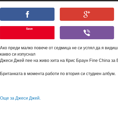
Save
Ако преди малко повече от седмица не си успял да я видиш
какво си изпуснал
Джеси Джей пее на живо хита на Крис Браун Fine China за Bi
Британката в момента работи по втория си студиен албум.
Още за Джеси Джей.