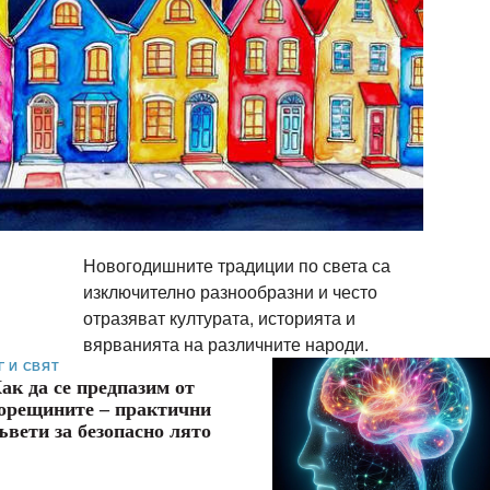
Новогодишните традиции по света са
изключително разнообразни и често
отразяват културата, историята и
вярванията на различните народи.
Г И СВЯТ
ак да се предпазим от
орещините – практични
ъвети за безопасно лято