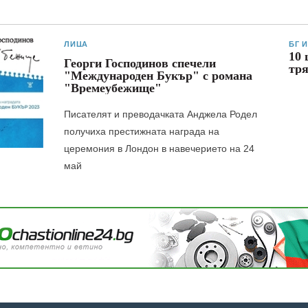
ЛИЦА
БГ 
10 
Георги Господинов спечели
тря
"Международен Букър" с романа
"Времеубежище"
Писателят и преводачката Анджела Родел
получиха престижната награда на
церемония в Лондон в навечерието на 24
май