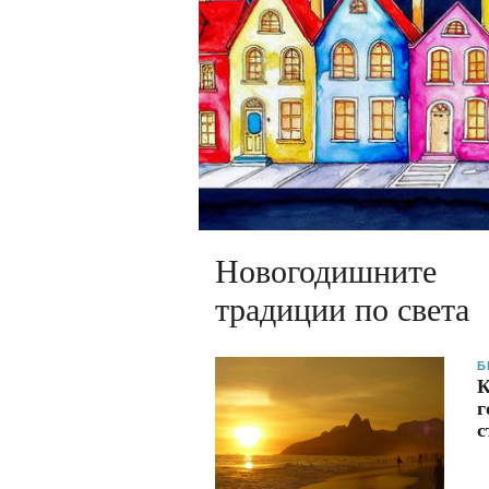
Новогодишните
традиции по света
Б
К
г
с