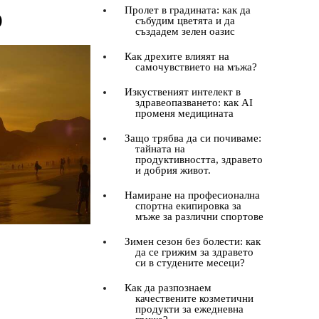
о
Пролет в градината: как да
събудим цветята и да
създадем зелен оазис
Как дрехите влияят на
самочувствието на мъжа?
Изкуственият интелект в
здравеопазването: как AI
променя медицината
Защо трябва да си почиваме:
тайната на
продуктивността, здравето
и добрия живот.
Намиране на професионална
спортна екипировка за
мъже за различни спортове
Зимен сезон без болести: как
да се грижим за здравето
си в студените месеци?
Как да разпознаем
качествените козметични
продукти за ежедневна