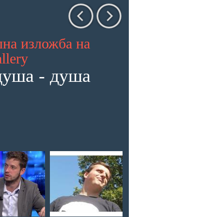
лна изложба на
llery
душа - душа