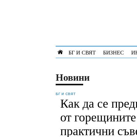
БГ И СВЯТ
БИЗНЕС
И
новини
БГ И СВЯТ
Как да се пре
от горещините
практични съв