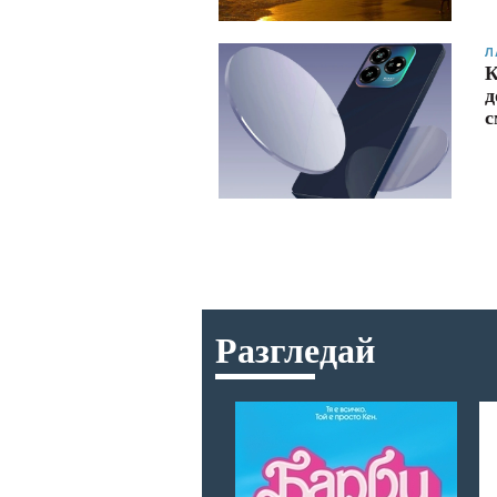
Л
К
д
с
Разгледай