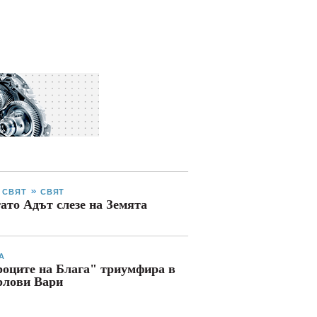
И СВЯТ
СВЯТ
ато Адът слезе на Земята
А
оците на Блага" триумфира в
рлови Вари