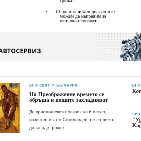
грижа?
10 идеи за добри дела, които
можем да направим за
напълно непознат
БГ И СВЯТ
БЪЛГАРИЯ
БГ 
Ког
На Преображение времето се
обръща и нощите захладняват
До християнския празник на 6 август,
ЛИЦ
"Ур
известен и като Сотировден, не е прието
Ка
да се яде грозде