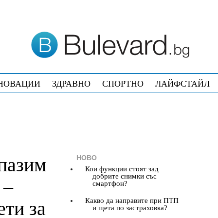
НОВАЦИИ
ЗДРАВНО
СПОРТНО
ЛАЙФСТАЙЛ
НОВО
дпазим
Кои функции стоят зад
добрите снимки със
 –
смартфон?
Какво да направите при ПТП
ети за
и щета по застраховка?