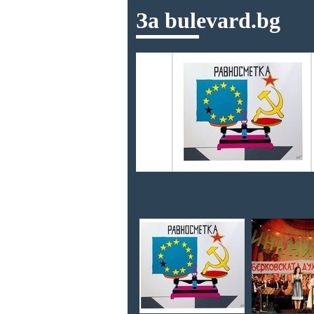
За bulevard.bg
ките теми
луб "Военна
а, за
ъм
о да има