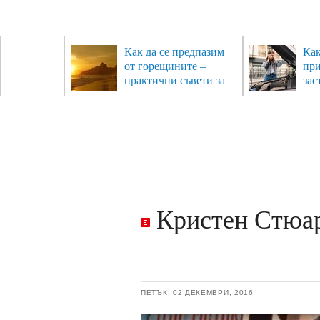
рез
Как да се предпазим
Как
- с
от горещините –
пр
ри отново
практични съвети за
зас
та
безопасно лято
Кристен Стюарт
ПЕТЪК, 02 ДЕКЕМВРИ, 2016