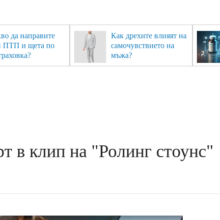
во да направите
Как дрехите влияят на
и ПТП и щета по
самочувствието на
траховка?
мъжа?
 в клип на "Ролинг стоунс"