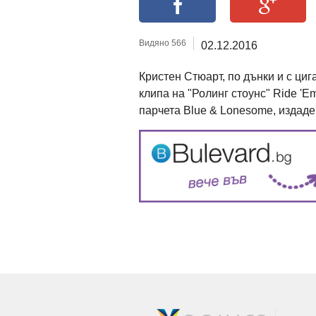
Видяно 566
02.12.2016
Кристен Стюарт, по дънки и с циг
клипа на "Ролинг стоунс" Ride '
парчета Blue & Lonesome, издаден