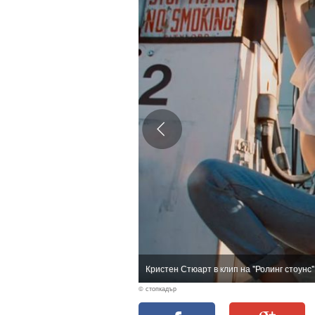
Кристен Стюарт в клип на "Ролинг стоунс"
© стопкадър