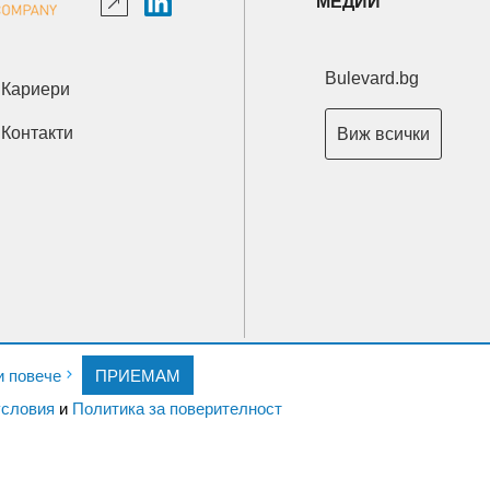
МЕДИИ
Bulevard.bg
Кариери
Контакти
Виж всички
Copyright © 2026 Ксениум ООД. Всички права запазени.
и повече
ПРИЕМАМ
Developed by
XeniumCompany.com
словия
и
Политика за поверителност