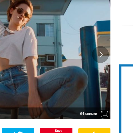
64 снимки
Save