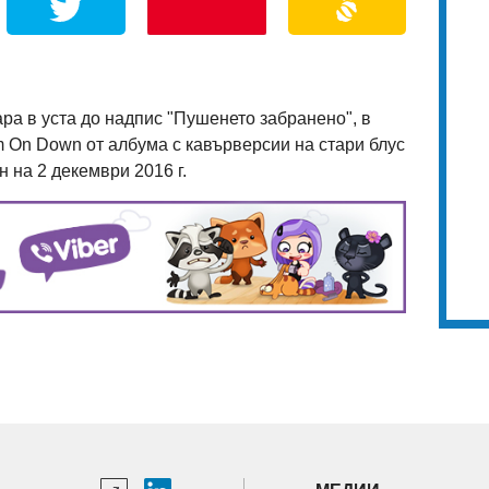
ара в уста до надпис "Пушенето забранено", в
Em On Down от албума с кавърверсии на стари блус
 на 2 декември 2016 г.