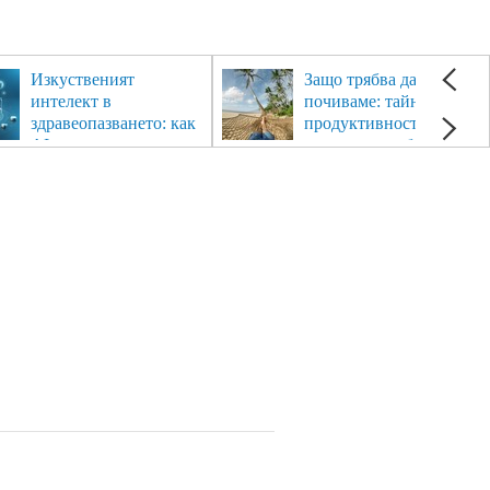
Изкуственият
Защо трябва да си
интелект в
почиваме: тайната на
здравеопазването: как
продуктивността,
AI променя
здравето и добрия
медицината
живот.