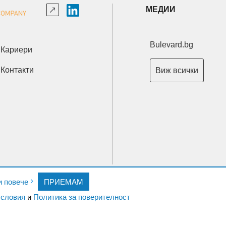
МЕДИИ
Bulevard.bg
Кариери
Контакти
Виж всички
Copyright © 2026 Ксениум ООД. Всички права запазени.
и повече
ПРИЕМАМ
Developed by
XeniumCompany.com
словия
и
Политика за поверителност