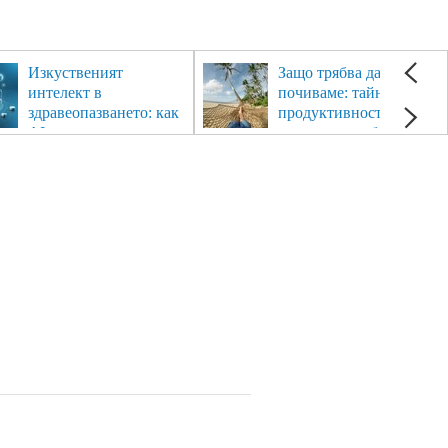
Изкуственият
Защо трябва да си
интелект в
почиваме: тайната на
здравеопазването: как
продуктивността,
AI променя
здравето и добрия
медицината
живот.