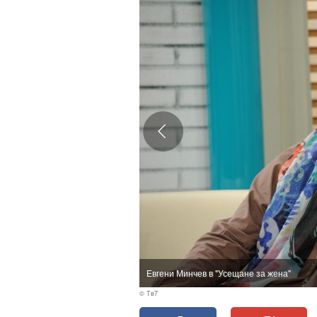
Евгени Минчев в "Усещане за жена"
© Тв7