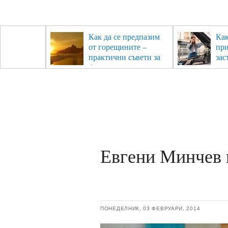
рез
Как да се предпазим
Как
- с
от горещините –
пр
ри отново
практични съвети за
зас
та
безопасно лято
Евгени Минчев 
ПОНЕДЕЛНИК, 03 ФЕВРУАРИ, 2014