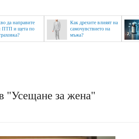
во да направите
Как дрехите влияят на
и ПТП и щета по
самочувствието на
траховка?
мъжа?
в "Усещане за жена"