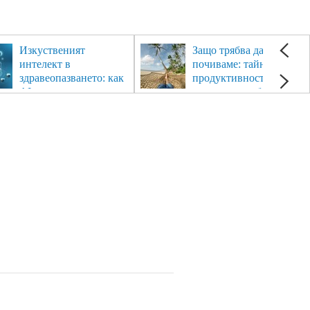
Изкуственият
Защо трябва да си
интелект в
почиваме: тайната на
здравеопазването: как
продуктивността,
AI променя
здравето и добрия
медицината
живот.