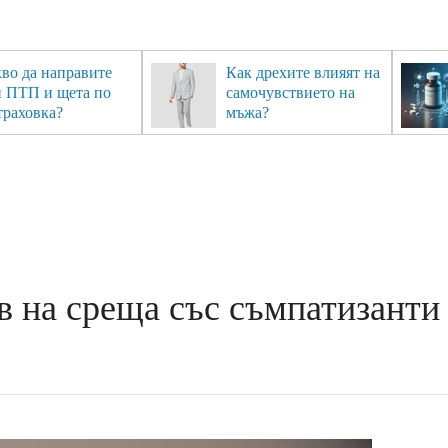
во да направите
Как дрехите влияят на
и ПТП и щета по
самочувствието на
траховка?
мъжа?
в на среща със съмпатизанти