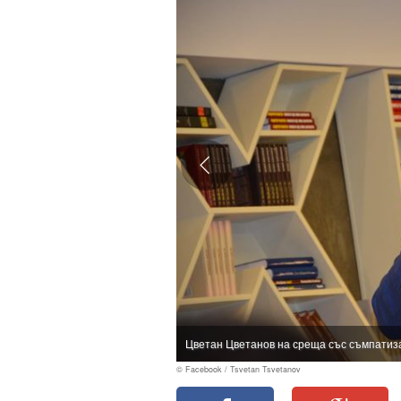
Цветан Цветанов на среща със съмпатиз
© Facebook / Tsvetan Tsvetanov