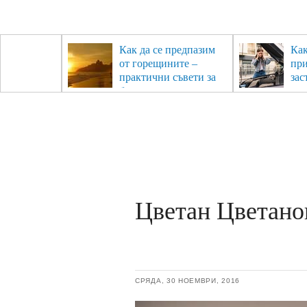
рез
Как да се предпазим
Как
- с
от горещините –
пр
ри отново
практични съвети за
зас
та
безопасно лято
Цветан Цветано
СРЯДА, 30 НОЕМВРИ, 2016