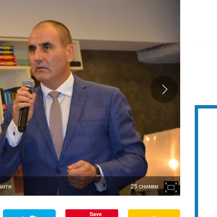
анти
25 снимки
Save