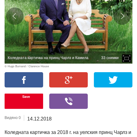
Коледната картичка на принц Чарлз и Камила
33 снимки
© Hugo Burnand / Clarence House
Save
Видяно 0
14.12.2018
Коледната картичка за 2018 г. на уелския принц Чарлз и