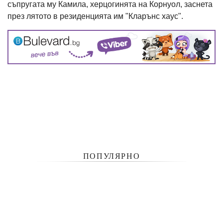
съпругата му Камила, херцогинята на Корнуол, заснета
през лятото в резиденцията им "Кларънс хаус".
ПОПУЛЯРНО