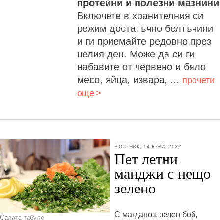
протеини и полезни мазнини
Включете в хранителния си
режим достатъчно белтъчини
и ги приемайте редовно през
целия ден. Може да си ги
набавите от червено и бяло
месо, яйца, извара, ...
прочети
още
ВТОРНИК, 14 ЮНИ, 2022
Пет летни
манджи с нещо
зелено
С магданоз, зелен боб,
Салата табуле