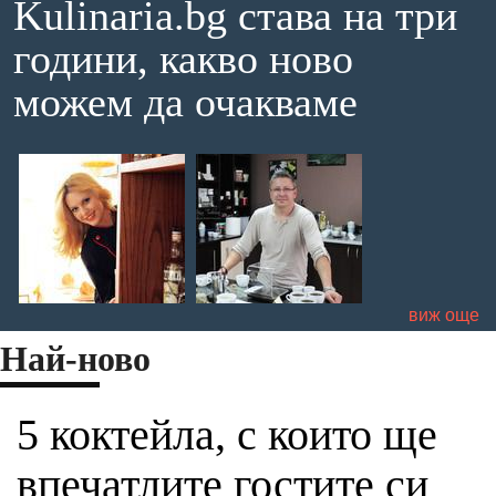
Kulinaria.bg става на три
години, какво ново
можем да очакваме
виж още
Най-ново
5 коктейла, с които ще
впечатлите гостите си