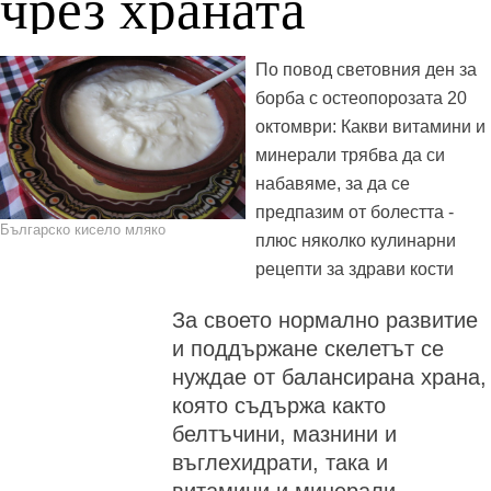
чрез храната
По повод световния ден за
борба с остеопорозата 20
октомври: Какви витамини и
минерали трябва да си
набавяме, за да се
предпазим от болестта -
Българско кисело мляко
плюс няколко кулинарни
рецепти за здрави кости
За своето нормално развитие
и поддържане скелетът се
нуждае от балансирана храна,
която съдържа както
белтъчини, мазнини и
въглехидрати, така и
витамини и минерали.