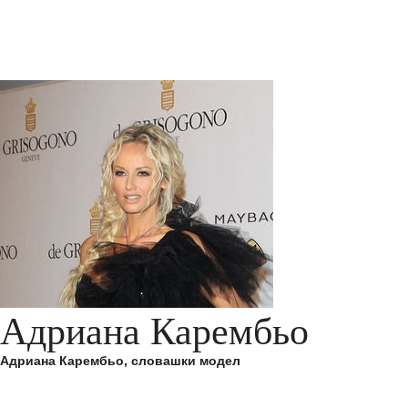
Адриана Карембьо
Адриана Карембьо, словашки модел