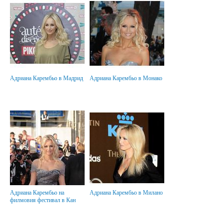
Адриана Карембьо в Мадрид
Адриана Карембьо в Монако
Адриана Карембьо на
Адриана Карембьо в Милано
филмовия фестивал в Кан