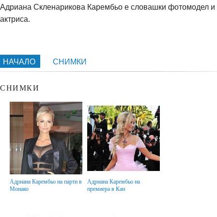
Адриана Скленарикова Карембьо е словашки фотомодел и
актриса.
НАЧАЛО
СНИМКИ
СНИМКИ
Адриана Карембьо на парти в
Адриана Карембьо на
Монако
премиера в Кан