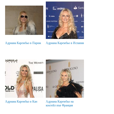
Адриана Карембьо в Париж
Адриана Карембьо в Испания
Адриана Карембьо в Кан
Адриана Карембьо на
коктейл във Франция