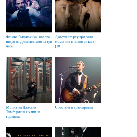
Фенове "отключиха" новото
Джъстин върху три голи
видео на Джъстин само за три
момичета в новия си клип
часа
(18+)
Mirrors на Джъстин
С костюм и вратовръзка
Тимбърлейк е клип на
годината