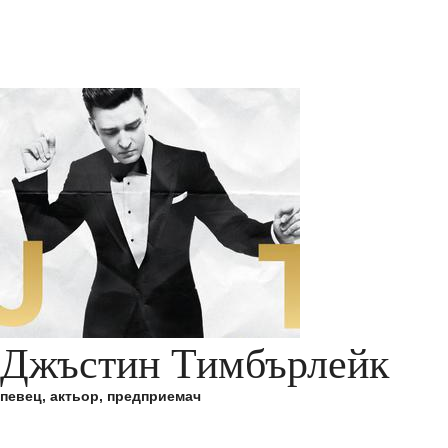
Джъстин Тимбърлейк
певец, актьор, предприемач