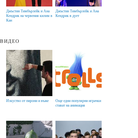
Джъстин Тимбърлейк и Ана
Джъстин Тимбърлейк и Ана
Кендрик на червения килим в
Кендрик в дует
Кан
ВИДЕО
Изкуство от пирони и въже
Още едни популярни играчки
стават на анимация