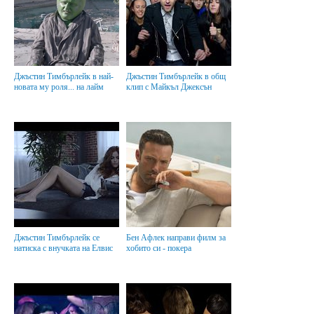
Джъстин Тимбърлейк в най-
Джъстин Тимбърлейк в общ
новата му роля... на лайм
клип с Майкъл Джексън
Джъстин Тимбърлейк се
Бен Афлек направи филм за
натиска с внучката на Елвис
хобито си - покера