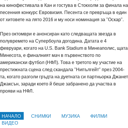
на кинофестивала в Кан и гостува в Стокхолм за финала на
песенния конкурс Евровизия. Песента се превръща в един
от хитовете на лято 2016 и му носи номинация за "Оскар".
През октомври е анонсиран като следващата звезда в
полувремето на Супербоула догодина. Датата е 4
февруари, когато на U.S. Bank Stadium в Минеаполис, щата
Минесота, е финалният мач в първенството по
американски футбол (НФЛ). Това е третото му участие на
престижната сцена след скандала "Нипългейт" през 2004-
та, когато разголи гръдта на дуетната си партньорка Джанет
Джаксън, заради което й беше забранено да участва в
прояви на НФЛ.
НАЧАЛО
СНИМКИ
МУЗИКА
ФИЛМИ
ВИДЕО