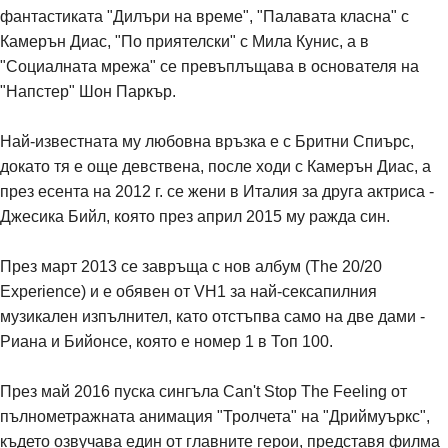
фантастиката "Дилъри на време", "Палавата класна" с
Камерън Диас, "По приятелски" с Мила Кунис, а в
"Социалната мрежа" се превъплъщава в основателя на
"Напстер" Шон Паркър.
Най-известната му любовна връзка е с Бритни Спиърс,
докато тя е още девствена, после ходи с Камерън Диас, а
през есента на 2012 г. се жени в Италия за друга актриса -
Джесика Бийл, която през април 2015 му ражда син.
През март 2013 се завръща с нов албум (The 20/20
Experience) и е обявен от VH1 за най-сексапилния
музикален изпълнител, като отстъпва само на две дами -
Риана и Бийонсе, която е номер 1 в Топ 100.
През май 2016 пуска сингъла Can't Stop The Feeling от
пълнометражната анимация "Тролчета" на "Дриймуъркс",
където озвучава един от главните герои, представя филма