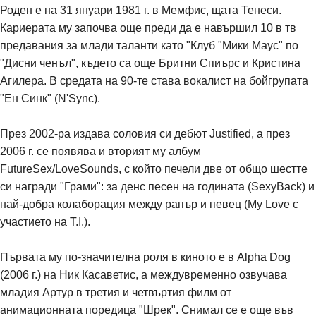
Роден е на 31 януари 1981 г. в Мемфис, щата Тенеси.
Кариерата му започва още преди да е навършил 10 в тв
предавания за млади таланти като "Клуб "Мики Маус" по
"Дисни ченъл", където са още Бритни Спиърс и Кристина
Агилера. В средата на 90-те става вокалист на бойгрупата
"Ен Синк" (N'Sync).
През 2002-ра издава соловия си дебют Justified, а през
2006 г. се появява и вторият му албум
FutureSex/LoveSounds, с който печели две от общо шестте
си награди "Грами": за денс песен на годината (SexyBack) и
най-добра колаборация между рапър и певец (My Love с
участието на T.I.).
Първата му по-значителна роля в киното е в Alpha Dog
(2006 г.) на Ник Касаветис, а междувременно озвучава
младия Артур в третия и четвъртия филм от
анимационната поредица "Шрек". Снимал се е още във