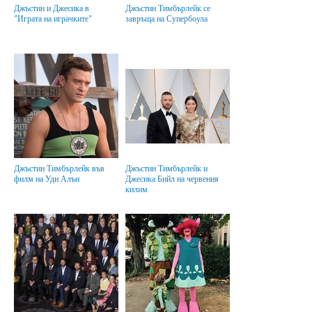
Джъстин и Джесика в
Джъстин Тимбърлейк се
"Играта на играчките"
завръща на Супербоула
Джъстин Тимбърлейк във
Джъстин Тимбърлейк и
филм на Уди Алън
Джесика Бийл на червения
килим