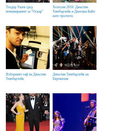
Теодор Ушев сред
Хелоуин 2016: Джъстин
номинираните за "Оскар"
Тимбърлейк и Джесика Бийл
като тролчета
Изборният гаф на Джъстин
Джъстин Тимбърлейк на
Тимбърлейк
Евровизия