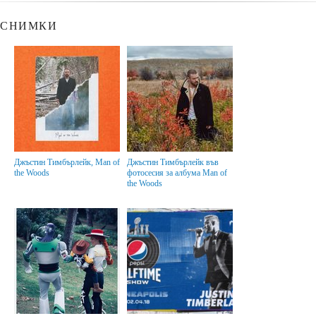
СНИМКИ
Джъстин Тимбърлейк, Man of
Джъстин Тимбърлейк във
the Woods
фотосесия за албума Man of
the Woods