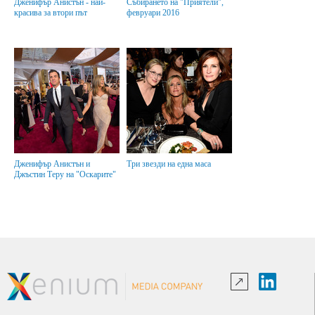
Дженифър Анистън - най-
Събирането на "Приятели",
красива за втори път
февруари 2016
Дженифър Анистън и
Три звезди на една маса
Джъстин Теру на "Оскарите"