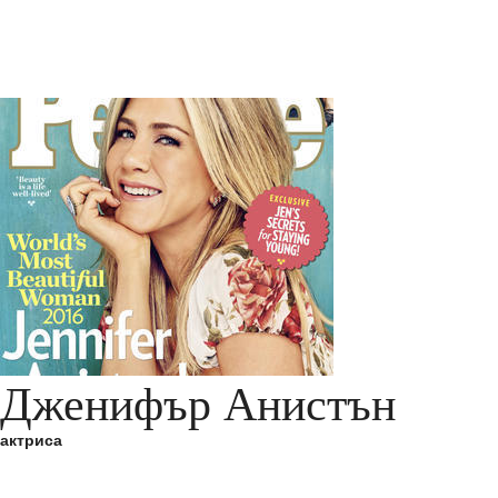
Дженифър Анистън
актриса