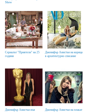
Show
Сериалът "Приятели" на 25
Дженифър Анистън на корица
години
в архитектурно списание
Дженифър Анистън във
Дженифър Анистън на плакат