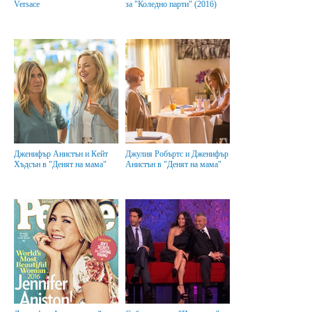
Versace
за "Коледно парти" (2016)
Дженифър Анистън и Кейт
Джулия Робъртс и Дженифър
Хъдсън в "Денят на мама"
Анистън в "Денят на мама"