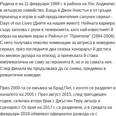
Родена е на 11 февруари 1969 г. в района на Лос Анджелис
в актьорско семейство. Баща ѝ Джон Анистън е от гръцки
произход и играе в най-продължителния сапунен сериал -
Days of our Lives (Дните на нашия живот). Нейната кариера
също започва с роли в телевизията, като най-известният й
образ на малкия екран е Рейчъл от "Приятели" (1994-2004).
С него получава няколко номинации за актриса в комедиен
сериал, през последните два сезона хонорарът й достига
по милион долара на епизод, а прическата й става
емблематична не само за героинята й, но и за самата нея.
След финала му продължава да се снима, предимно в
романтични комедии.
През 2000-та се омъжва за Брад Пит, с когото се разделят в
началото на 2005 г. През август 2015, след тригодишен
годеж, сключва втори брак с Джъстин Теру, актьор и
сценарист. От края на 2017 г. са разделени, а в средата на
февруари 2018 обявяват официално развода си с