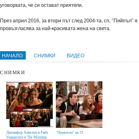
уговорката, че си остават приятели.
През април 2016, за втори път след 2004-та, сп. "Пийпъл" я
провъзгласява за най-красивата жена на света.
НАЧАЛО
СНИМКИ
ВИДЕО
СНИМКИ
Дженифър Анистън и Рийз
"Приятели" на 25
Уидърспун в The Morning