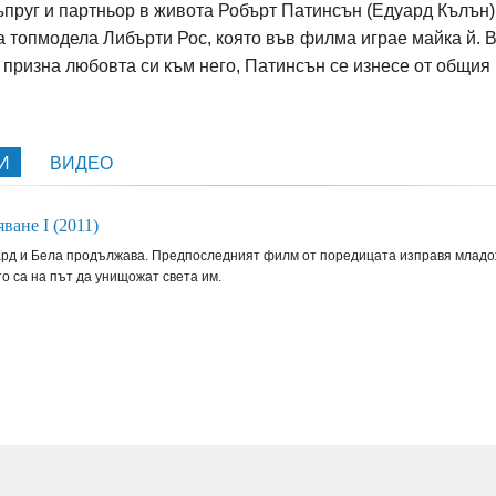
ъпруг и партньор в живота Робърт Патинсън (Едуард Кълън)
 топмодела Либърти Рос, която във филма играе майка й. 
 призна любовта си към него, Патинсън се изнесе от общия
МИ
ВИДЕО
яване I (2011)
ард и Бела продължава. Предпоследният филм от поредицата изправя младо
о са на път да унищожат света им.