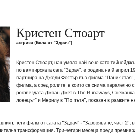
Кристен Стюарт
актриса (Бела от "Здрач")
Кристен Стюарт, нашумяла най-вече като тийнейджъ
по вампирската сага "Здрач", е родена на 9 април 1
партнира на Джоди Фостър във филма "Паник стая",
филма, а сред ролите, в които се снима паралелно с 
рокзвездата Джоан Джет в The Runaways, Снежанка
ловецът" и Мерилу в "По пътя", показан в рамките н
дният, пети филм от сагата "Здрач" - "Зазоряване, част 2", в
ителна трансформация. Три-четири месеца преди премиерат