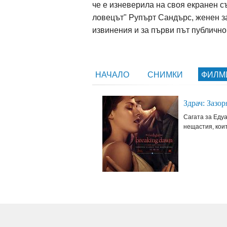
че е изневерила на своя екранен с
ловецът" Рупърт Сандърс, женен за
извинения и за първи път публично
НАЧАЛО
СНИМКИ
ФИЛ
Здрач: Зазор
Сагата за Еду
нещастия, коит