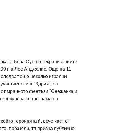
рката Бела Суон от екранизациите
990 г. в Лос Анджелис. Още на 11
 следват още няколко игрални
участието си в "Здрач", са
 от мрачното фентъзи "Снежанка и
а конкурсната програма на
 който героинята й, вече част от
а, през юли, тя призна публично,