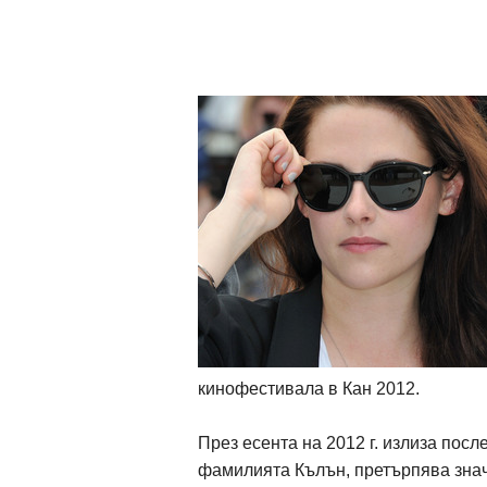
кинофестивала в Кан 2012.
През есента на 2012 г. излиза после
фамилията Кълън, претърпява знач