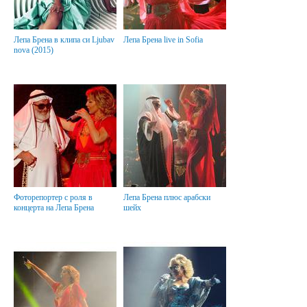
Лепа Брена в клипа си Ljubav
Лепа Брена live in Sofia
nova (2015)
Фоторепортер с роля в
Лепа Брена плюс арабски
концерта на Лепа Брена
шейх