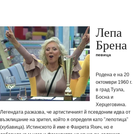
Лепа
Брена
певица
Родена е на 20
октомври 1960 г.
в град Тузла,
Босна и
Херцеговина.
Легендата разказва, че артистичният й псевдоним идва от
възклицание на зрител, който я определя като "лепотица"
(хубавица). Истинското й име е Фахрета Яхич, но е