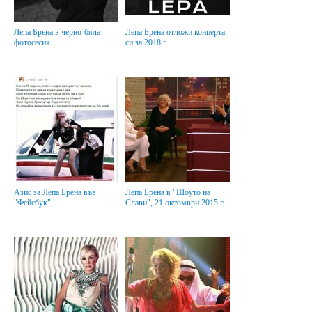
Лепа Брена в черно-бяла
Лепа Брена отложи концерта
фотосесия
си за 2018 г.
Азис за Лепа Брена във
Лепа Брена в "Шоуто на
"Фейсбук"
Слави", 21 октомври 2015 г.