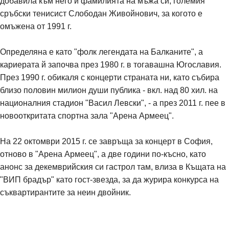
добавила към него и фамилията на мъжа си, големия
сръбски тенисист Слободан Живойнович, за когото е
омъжена от 1991 г.
Определяна е като "фолк легендата на Балканите", а
кариерата й започва през 1980 г. в тогавашна Югославия.
През 1990 г. обикаля с концерти страната ни, като събира
близо половин милион души публика - вкл. над 80 хил. на
националния стадион "Васил Левски", - а през 2011 г. пее в
новооткритата спортна зала "Арена Армеец".
На 22 октомври 2015 г. се завръща за концерт в София,
отново в "Арена Армеец", а две години по-късно, като
анонс за декемврийския си гастрол там, влиза в Къщата на
"ВИП брадър" като гост-звезда, за да журира конкурса на
съквартирантите за неин двойник.