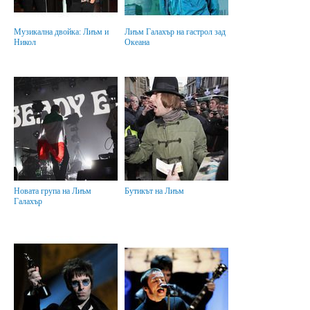
Музикална двойка: Лиъм и
Лиъм Галахър на гастрол зад
Никол
Океана
Новата група на Лиъм
Бутикът на Лиъм
Галахър