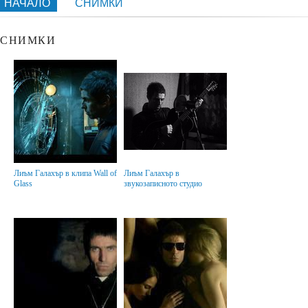
НАЧАЛО
СНИМКИ
СНИМКИ
Лиъм Галахър в клипа Wall of
Лиъм Галахър в
Glass
звукозаписното студио