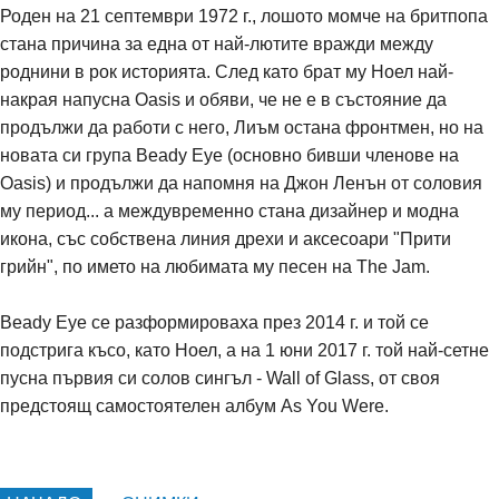
Роден на 21 септември 1972 г., лошото момче на бритпопа
стана причина за една от най-лютите вражди между
роднини в рок историята. След като брат му Ноел най-
накрая напусна Oasis и обяви, че не е в състояние да
продължи да работи с него, Лиъм остана фронтмен, но на
новата си група Beady Eye (основно бивши членове на
Oasis) и продължи да напомня на Джон Ленън от соловия
му период... а междувременно стана дизайнер и модна
икона, със собствена линия дрехи и аксесоари "Прити
грийн", по името на любимата му песен на The Jam.
Beady Eye се разформироваха през 2014 г. и той се
подстрига късо, като Ноел, а на 1 юни 2017 г. той най-сетне
пусна първия си солов сингъл - Wall of Glass, от своя
предстоящ самостоятелен албум As You Were.