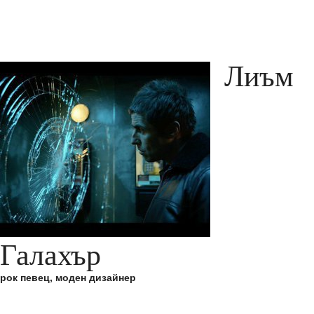
Лиъм
Галахър
рок певец, моден дизайнер