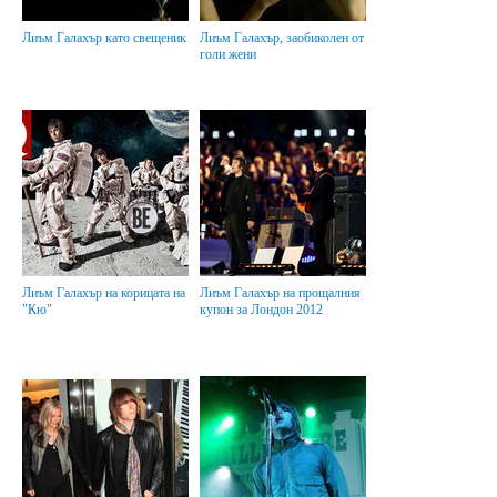
Лиъм Галахър като свещеник
Лиъм Галахър, заобиколен от
голи жени
Лиъм Галахър на корицата на
Лиъм Галахър на прощалния
"Кю"
купон за Лондон 2012