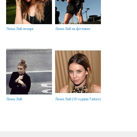
Люки Лий позира
Люки Лий на фестивал
Люки Лий
Люки Лий (10 години J'adore)