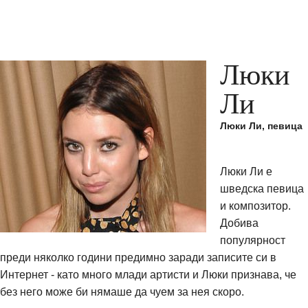
Люки
Ли
Люки Ли, певица
Люки Ли e
шведска певица
и композитор.
Добива
популярност
преди няколко години предимно заради записите си в
Интернет - като много млади артисти и Люки признава, че
без него може би нямаше да чуем за нея скоро.