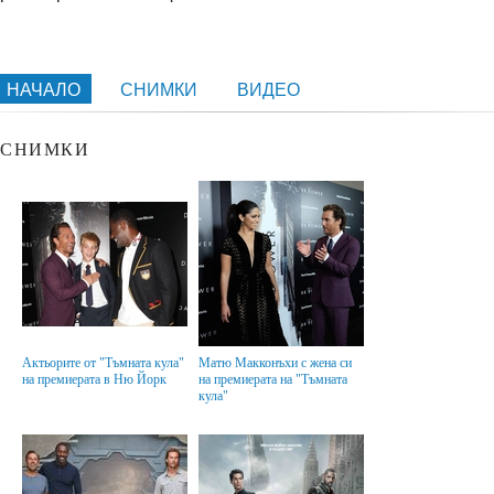
НАЧАЛО
СНИМКИ
ВИДЕО
СНИМКИ
Актьорите от "Тъмната кула"
Матю Макконъхи с жена си
на премиерата в Ню Йорк
на премиерата на "Тъмната
кула"