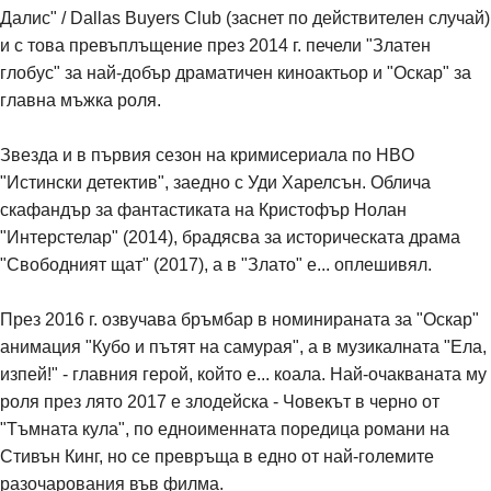
Далис" / Dallas Buyers Club (заснет по действителен случай)
и с това превъплъщение през 2014 г. печели "Златен
глобус" за най-добър драматичен киноактьор и "Оскар" за
главна мъжка роля.
Звезда и в първия сезон на кримисериала по HBO
"Истински детектив", заедно с Уди Харелсън. Облича
скафандър за фантастиката на Кристофър Нолан
"Интерстелар" (2014), брадясва за историческата драма
"Свободният щат" (2017), а в "Злато" е... оплешивял.
През 2016 г. озвучава бръмбар в номинираната за "Оскар"
анимация "Кубо и пътят на самурая", а в музикалната "Ела,
изпей!" - главния герой, който е... коала. Най-очакваната му
роля през лято 2017 е злодейска - Човекът в черно от
"Тъмната кула", по едноименната поредица романи на
Стивън Кинг, но се превръща в едно от най-големите
разочарования във филма.