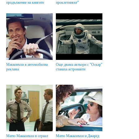
продължение на книгите
проклетникът"
Макконъхи в автомобилна
Още двама актьори с "Оскар"
реклама
станаха астронавти
Матю Макконъхи в сериал
Матю Макконъхи и Джаред