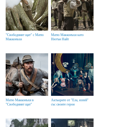
"Свободният щат" с Матю
Матю Макконъхи като
Макконъхи
Нютън Найт
Матю Макконъхи в
Актьорите от "Ела, изпей"
"Свободният щат"
със своите герои