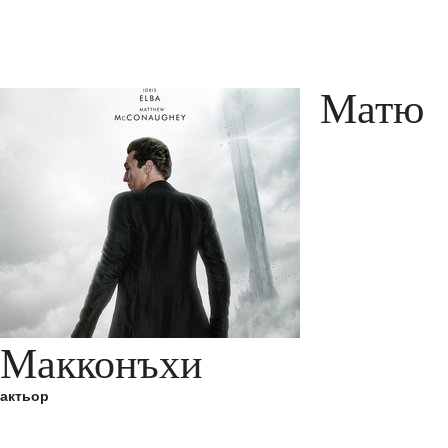
Матю
Макконъхи
актьор