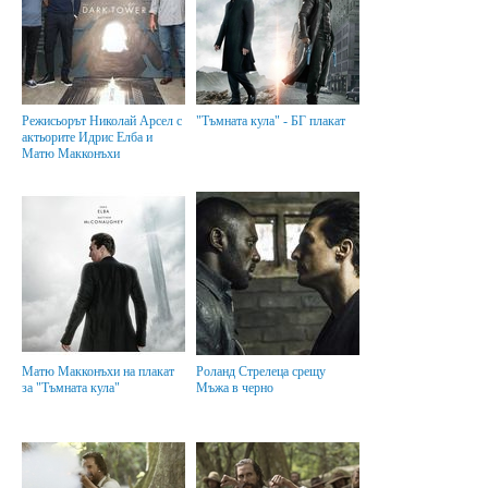
Режисьорът Николай Арсел с
"Тъмната кула" - БГ плакат
актьорите Идрис Елба и
Матю Макконъхи
Матю Макконъхи на плакат
Роланд Стрелеца срещу
за "Тъмната кула"
Мъжа в черно