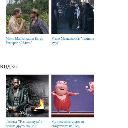
Матю Макконъхи и Едгар
Матю Макконъхи в "Тъмната
Рамирес в "Злато"
кула"
ВИДЕО
Филмът "Тъмната кула" е
Музикална комедия от
всичко друго, но не и
създателите на "Аз,