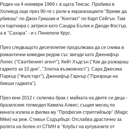
Роден на 4 ноември 1969 г. в щата Тексас. Пробива в
Холивуд още през 90-те с роли в екранизациите "Време да
убиваш" по Джон Гришам и "Контакт" по Карл Сейгън. Там
си партнира с актриси като Сандра Бълок и Джоди Фостър,
а в "Сахара" - и с Пенелопе Крус.
През следващото десетилетие продължава да се снима в
романтични комедии редом със звезди като Дженифър
Лопес ("Сватбеният агент"), Кейт Хъдсън ("Как да разкараш
гаджето за 10 дни", "Златна възможност"), Сара Джесика
Паркър ("Фалстарт"), Дженифър Гарнър ("Призраци на
бивши гаджета").
През юни 2012 г. сключва брак с майката на двете си деца -
бразилския топмодел Камила Алвес; същия месец по
кината излиза и филма му "Професия стриптийзьор" (Magic
Mike) на реж. Стивън Содърбърг. Отслабва драстично за
ролята на болен от СПИН в "Клубът на купувачите от