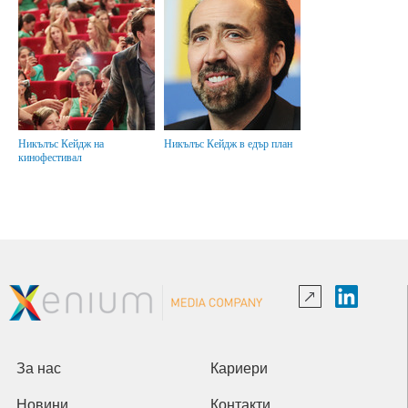
Никълъс Кейдж на
Никълъс Кейдж в едър план
кинофестивал
За нас
Кариери
Новини
Контакти