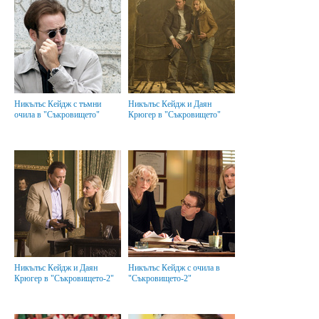
Никълъс Кейдж с тъмни
Никълъс Кейдж и Даян
очила в "Съкровището"
Крюгер в "Съкровището"
Никълъс Кейдж и Даян
Никълъс Кейдж с очила в
Крюгер в "Съкровището-2"
"Съкровището-2"