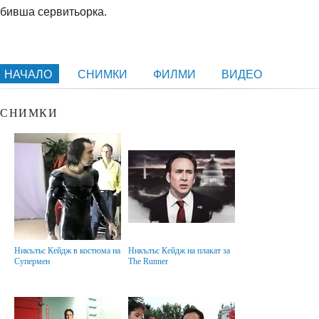
бивша сервитьорка.
НАЧАЛО
СНИМКИ
ФИЛМИ
ВИДЕО
СНИМКИ
Никълъс Кейдж в костюма на
Никълъс Кейдж на плакат за
Супермен
The Runner