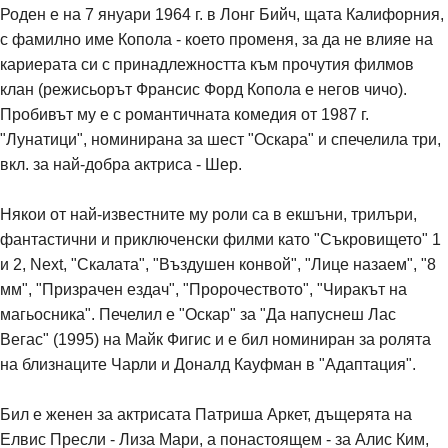
Роден е на 7 януари 1964 г. в Лонг Бийч, щата Калифорния,
с фамилно име Копола - което променя, за да не влияе на
кариерата си с принадлежността към прочутия филмов
клан (режисьорът Франсис Форд Копола е негов чичо).
Пробивът му е с романтичната комедия от 1987 г.
"Лунатици", номинирана за шест "Оскара" и спечелила три,
вкл. за най-добра актриса - Шер.
Някои от най-известните му роли са в екшъни, трилъри,
фантастични и приключенски филми като "Съкровището" 1
и 2, Next, "Скалата", "Въздушен конвой", "Лице назаем", "8
мм", "Призрачен ездач", "Пророчеството", "Чиракът на
магьосника". Печелил е "Оскар" за "Да напуснеш Лас
Вегас" (1995) на Майк Фигис и е бил номиниран за ролята
на близнаците Чарли и Доналд Кауфман в "Адаптация".
Бил е женен за актрисата Патриша Аркет, дъщерята на
Елвис Пресли - Лиза Мари, а понастоящем - за Алис Ким,