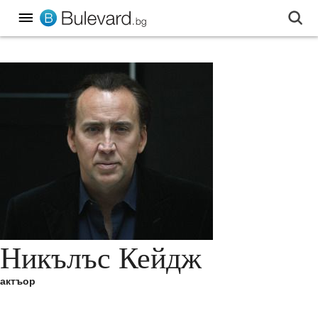
Никълъс Кейдж
актъор