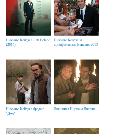
Никълъс Кейдж в Left Behind
Никълъс Кейдж на
(2014)
кинофестивала Венеция 2013
Никълъс Кейдж с брада в
Днешният Индиана Джоунс
"Джо"