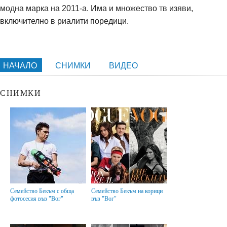
модна марка на 2011-а. Има и множество тв изяви,
включително в риалити поредици.
НАЧАЛО
СНИМКИ
ВИДЕО
СНИМКИ
Семейство Бекъм с обща
Семейство Бекъм на корици
фотосесия във "Вог"
във "Вог"