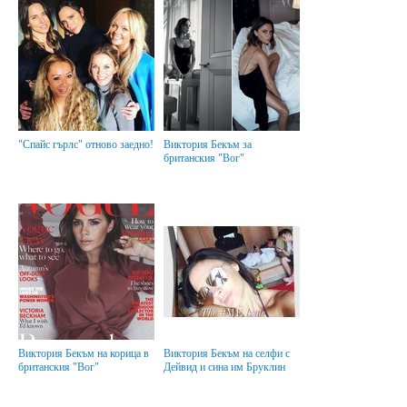
"Спайс гърлс" отново заедно!
Виктория Бекъм за
британския "Вог"
Виктория Бекъм на корица в
Виктория Бекъм на селфи с
британския "Вог"
Дейвид и сина им Бруклин