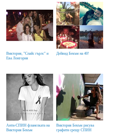
Виктория, "Спайс гърлс" и
Дейвид Бекъм на 40!
Ева Лонгория
Анти-СПИН фланелката на
Виктория Бекъм рисува
Виктория Бекъм
графити срещу СПИН