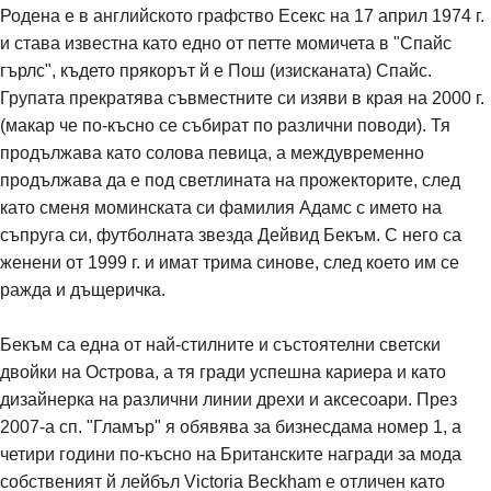
Родена е в английското графство Есекс на 17 април 1974 г.
и става известна като едно от петте момичета в "Спайс
гърлс", където прякорът й е Пош (изисканата) Спайс.
Групата прекратява съвместните си изяви в края на 2000 г.
(макар че по-късно се събират по различни поводи). Тя
продължава като солова певица, а междувременно
продължава да е под светлината на прожекторите, след
като сменя моминската си фамилия Адамс с името на
съпруга си, футболната звезда Дейвид Бекъм. С него са
женени от 1999 г. и имат трима синове, след което им се
ражда и дъщеричка.
Бекъм са една от най-стилните и състоятелни светски
двойки на Острова, а тя гради успешна кариера и като
дизайнерка на различни линии дрехи и аксесоари. През
2007-а сп. "Гламър" я обявява за бизнесдама номер 1, а
четири години по-късно на Британските награди за мода
собственият й лейбъл Victoria Beckham е отличен като