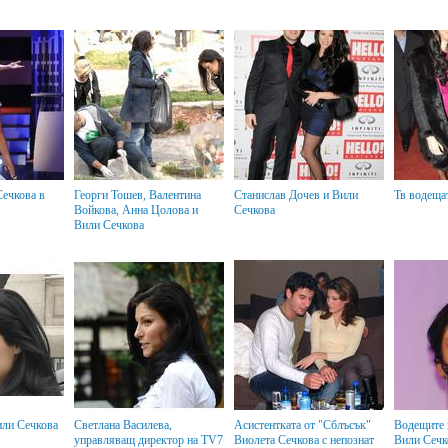
Георги Тошев, Валентина
Станислав Дочев и Вили
Тв водещ
Войкова, Анна Цолова и
Сечкова
Вили Сечкова
или Сечкова
Светлана Василева,
Асистентката от "Сблъсък"
Водещите на церемонията
управляващ директор на TV7
Виолета Сечкова с непознат
Вили Сечк