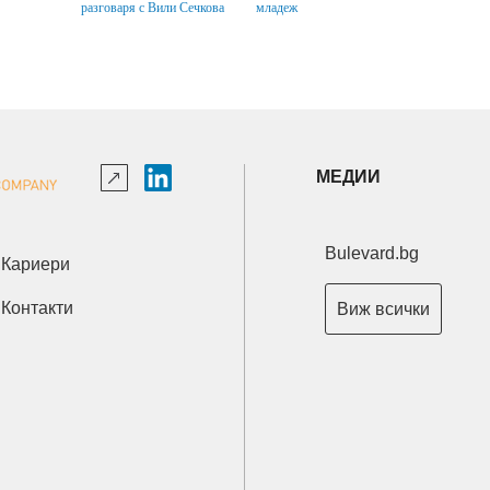
разговаря с Вили Сечкова
младеж
МЕДИИ
Bulevard.bg
Кариери
Контакти
Виж всички