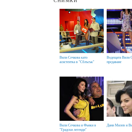
СНИМКИ
Вили Сечкова като
Водещата Вили Сечкова в
асистентка в "Сблъсък"
предаване
Вили Сечкова и Фънки в
Дани Милев и В
"Градски легенди"