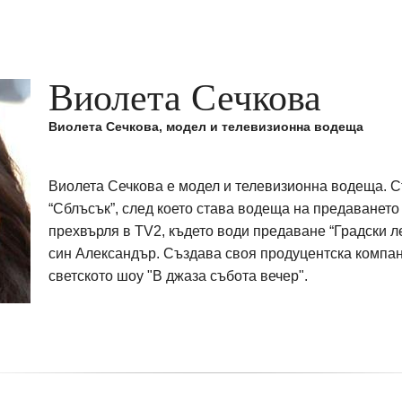
Виолета Сечкова
Виолета Сечкова, модел и телевизионна водеща
Виолета Сечкова е модел и телевизионна водеща. Ст
“Сблъсък”, след което става водеща на предаването 
прехвърля в TV2, където води предаване “Градски л
син Александър. Създава своя продуцентска компан
светското шоу "В джаза събота вечер".