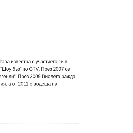
ава известна с участието си в
“Шоу бъз” по GTV. През 2007 се
егенди”. През 2009 Виолета ражда
ия, а от 2011 е водеща на