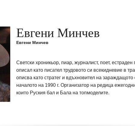
Евгени Минчев
Евгени Минчев
Светски хроникьор, пиар, журналист, поет, естраден
описал като писател трудовото си всекидневие в т
описва като стратег и вдъхновител на зараждащото 
началото на 1990 г. Организатор на редица ежегодн
които Руския бал и Бала на топмоделите.