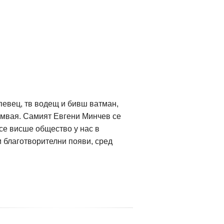
 певец, тв водещ и бивш ватман,
рамвая. Самият Евгени Минчев се
се висше общество у нас в
и благотворителни появи, сред