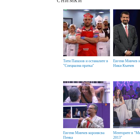
СНИМКИ
Тити Папазов и останалите в
Евгени Минчев и водещият
"Специална пратка"
Ники Кънчев
Евгени Минчев коронясва
Менторите в "Мис България
Пенка
2013"