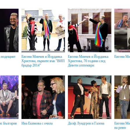
Евгени Минчев и Йорданка
Евгени Минчев и Йорданка
Евгени Ми
Христова, първите във "ВИП
Христова, 70 години след
брадър 2014"
Девети септември
Ива Екимова с очила
Долф Лундгрен и Галена
Евгени Минчев като водещ
на ревю