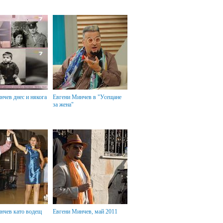
нчев днес и някога
Евгени Минчев в "Усещане
за жена"
Евгени Минчев, май 2011