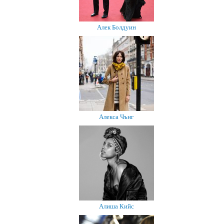
Алек Болдуин
Алекса Чънг
Алиша Кийс