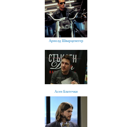
Арнолд Шварценегер
Асен Блатечки