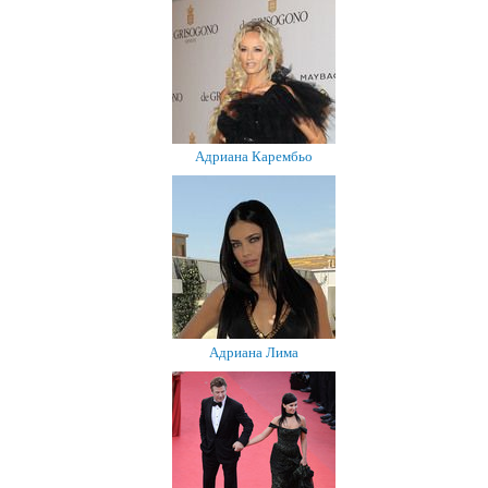
Адриана Карембьо
Адриана Лима