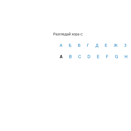
Разгледай хора с:
А
Б
В
Г
Д
Е
Ж
З
A
B
C
D
E
F
G
H