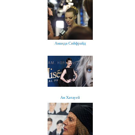
Аманда Сийфрайд
Ан Хатауей