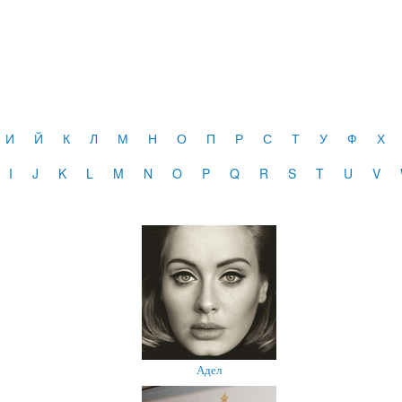
И
Й
К
Л
М
Н
О
П
Р
С
Т
У
Ф
Х
I
J
K
L
M
N
O
P
Q
R
S
T
U
V
Адел