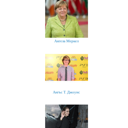
Ангела Меркел
Ангъс Т. Джоунс