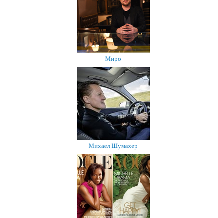
Миро
Михаел Шумахер