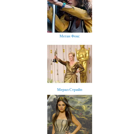
Меган Фокс
Мерил Стрийп