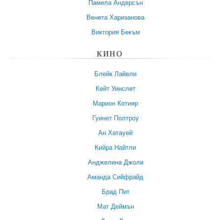
Памела Андерсън
Венета Харизанова
Виктория Бекъм
КИНО
Блейк Лайвли
Кейт Уинслет
Марион Котияр
Гуинет Полтроу
Ан Хатауей
Кийра Найтли
Анджелина Джоли
Аманда Сийфрайд
Брад Пит
Мат Деймън