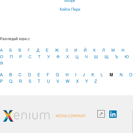
Бьорк
Кейти Пери
Разгледай хора с:
А
Б
В
Г
Д
Е
Ж
З
И
Й
К
Л
М
Н
О
П
Р
С
Т
У
Ф
Х
Ц
Ч
Ш
Щ
Ъ
Ю
Я
A
B
C
D
E
F
G
H
I
J
K
L
M
N
O
P
Q
R
S
T
U
V
W
X
Y
Z