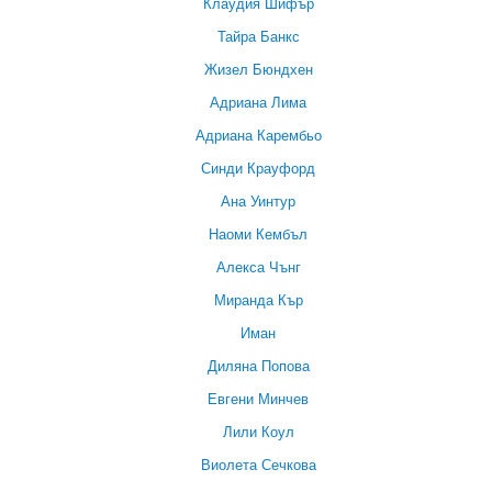
Клаудия Шифър
Тайра Банкс
Жизел Бюндхен
Адриана Лима
Адриана Карембьо
Синди Крауфорд
Ана Уинтур
Наоми Кембъл
Алекса Чънг
Миранда Кър
Иман
Диляна Попова
Евгени Минчев
Лили Коул
Виолета Сечкова