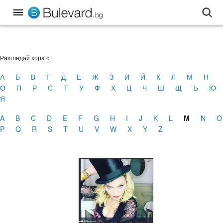
Разгледай хора с:
А
Б
В
Г
Д
Е
Ж
З
И
Й
К
Л
М
Н
О
П
Р
С
Т
У
Ф
Х
Ц
Ч
Ш
Щ
Ъ
Ю
Я
A
B
C
D
E
F
G
H
I
J
K
L
M
N
O
P
Q
R
S
T
U
V
W
X
Y
Z