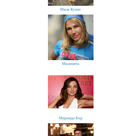
Мила Кунис
Миленита
Миранда Кър