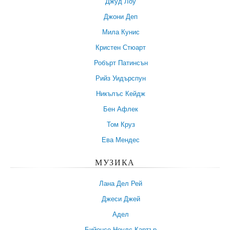
Джуд Лоу
Джони Деп
Мила Кунис
Кристен Стюарт
Робърт Патинсън
Рийз Уидърспун
Никълъс Кейдж
Бен Афлек
Том Круз
Ева Мендес
МУЗИКА
Лана Дел Рей
Джеси Джей
Адел
Бийонсе Ноулс-Картър