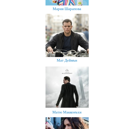
Мария Шарапова
Мат Деймън
Матю Макконъхи