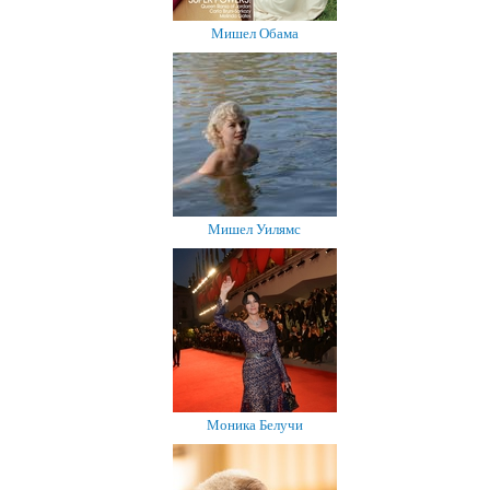
Мишел Обама
Мишел Уилямс
Моника Белучи