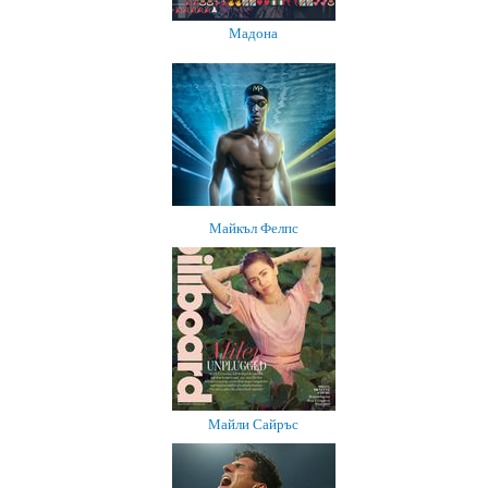
Мадона
Майкъл Фелпс
Майли Сайръс