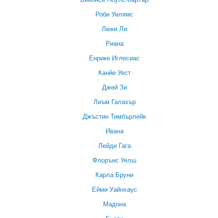
Роби Уилямс
Люки Ли
Риана
Енрике Иглесиас
Канйе Уест
Джей Зи
Лиъм Галахър
Джъстин Тимбърлейк
Ивана
Лейди Гага
Флорънс Уелш
Карла Бруни
Ейми Уайнхаус
Мадона