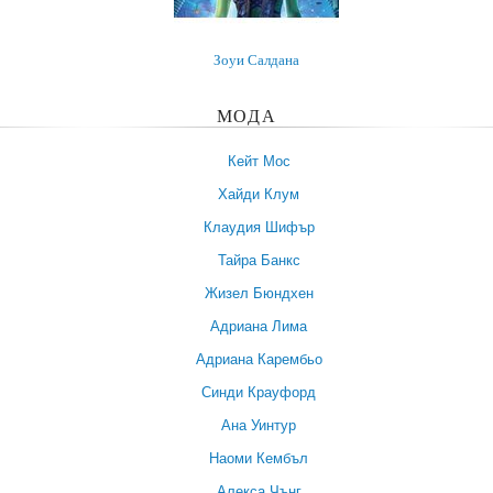
Зоуи Салдана
МОДА
Кейт Мос
Хайди Клум
Клаудия Шифър
Тайра Банкс
Жизел Бюндхен
Адриана Лима
Адриана Карембьо
Синди Крауфорд
Ана Уинтур
Наоми Кембъл
Алекса Чънг