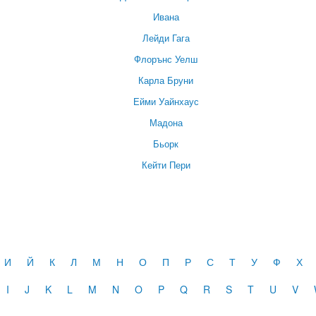
Ивана
Лейди Гага
Флорънс Уелш
Карла Бруни
Ейми Уайнхаус
Мадона
Бьорк
Кейти Пери
И
Й
К
Л
М
Н
О
П
Р
С
Т
У
Ф
Х
I
J
K
L
M
N
O
P
Q
R
S
T
U
V