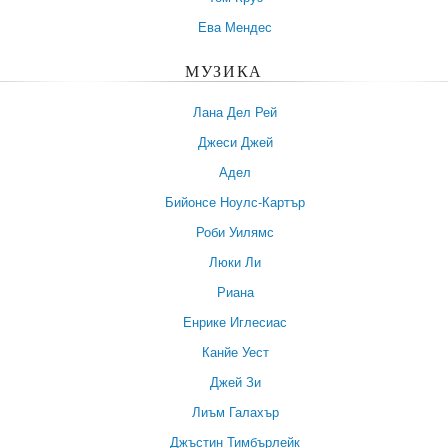
Ева Мендес
МУЗИКА
Лана Дел Рей
Джеси Джей
Адел
Бийонсе Ноулс-Картър
Роби Уилямс
Люки Ли
Риана
Енрике Иглесиас
Канйе Уест
Джей Зи
Лиъм Галахър
Джъстин Тимбърлейк