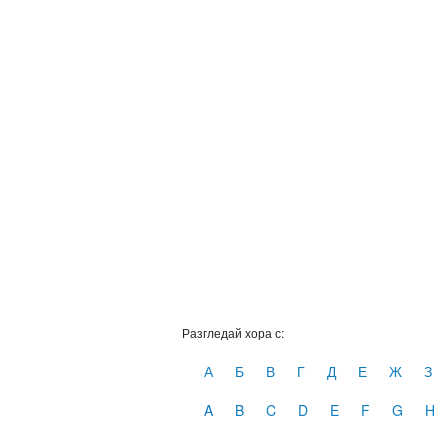
Разгледай хора с:
А
Б
В
Г
Д
Е
Ж
З
A
B
C
D
E
F
G
H