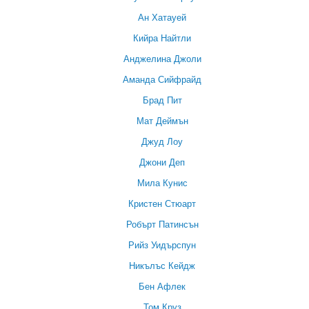
Ан Хатауей
Кийра Найтли
Анджелина Джоли
Аманда Сийфрайд
Брад Пит
Мат Деймън
Джуд Лоу
Джони Деп
Мила Кунис
Кристен Стюарт
Робърт Патинсън
Рийз Уидърспун
Никълъс Кейдж
Бен Афлек
Том Круз