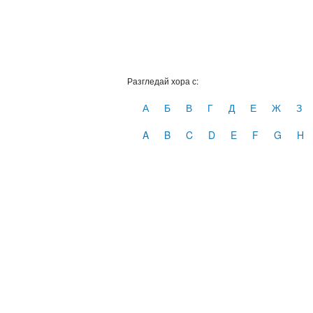
Разгледай хора с:
А
Б
В
Г
Д
Е
Ж
З
A
B
C
D
E
F
G
H