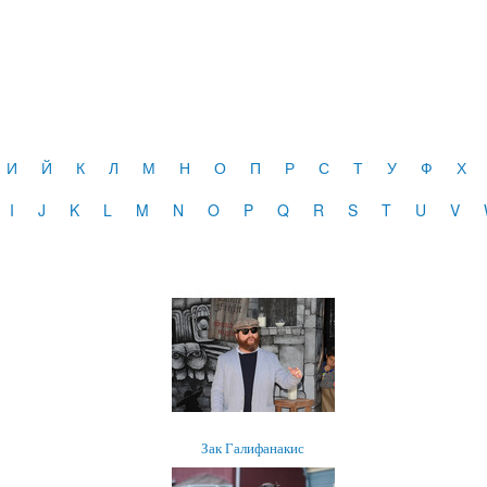
И
Й
К
Л
М
Н
О
П
Р
С
Т
У
Ф
Х
I
J
K
L
M
N
O
P
Q
R
S
T
U
V
Зак Галифанакис