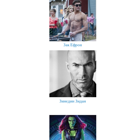
Зак Ефрон
Зинедин Зидан