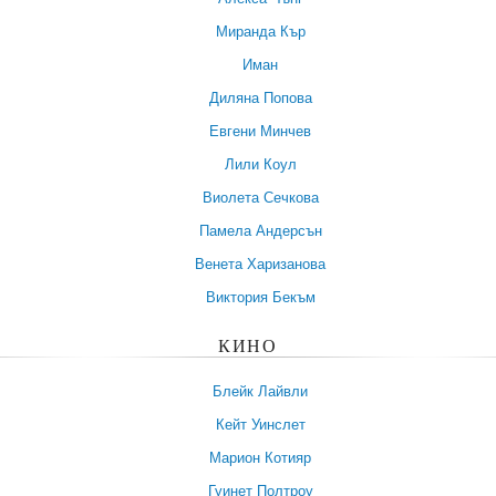
Миранда Кър
Иман
Диляна Попова
Евгени Минчев
Лили Коул
Виолета Сечкова
Памела Андерсън
Венета Харизанова
Виктория Бекъм
КИНО
Блейк Лайвли
Кейт Уинслет
Марион Котияр
Гуинет Полтроу