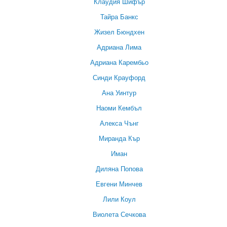
Клаудия Шифър
Тайра Банкс
Жизел Бюндхен
Адриана Лима
Адриана Карембьо
Синди Крауфорд
Ана Уинтур
Наоми Кембъл
Алекса Чънг
Миранда Кър
Иман
Диляна Попова
Евгени Минчев
Лили Коул
Виолета Сечкова