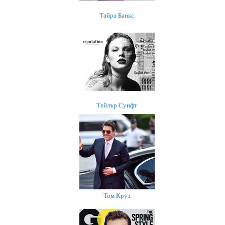
Тайра Банкс
Тейлър Суифт
Том Круз