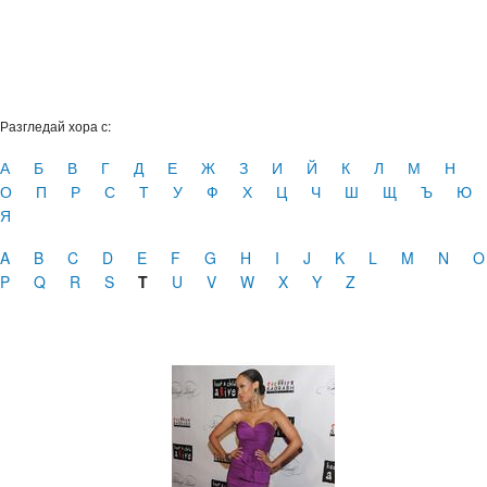
Разгледай хора с:
А
Б
В
Г
Д
Е
Ж
З
И
Й
К
Л
М
Н
О
П
Р
С
Т
У
Ф
Х
Ц
Ч
Ш
Щ
Ъ
Ю
Я
A
B
C
D
E
F
G
H
I
J
K
L
M
N
O
P
Q
R
S
T
U
V
W
X
Y
Z