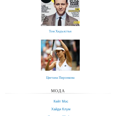
Том Хидълстън
Цветана Пиронкова
МОДА
Кейт Мос
Хайди Клум