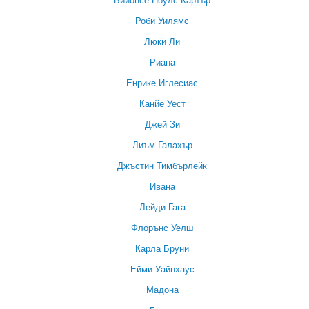
Роби Уилямс
Люки Ли
Риана
Енрике Иглесиас
Канйе Уест
Джей Зи
Лиъм Галахър
Джъстин Тимбърлейк
Ивана
Лейди Гага
Флорънс Уелш
Карла Бруни
Ейми Уайнхаус
Мадона