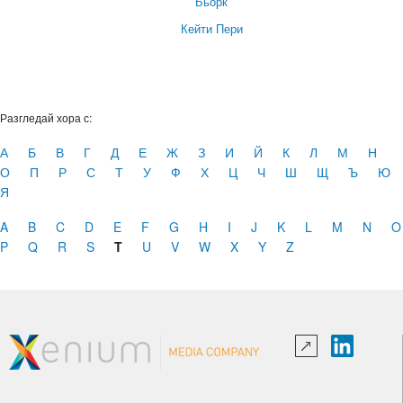
Бьорк
Кейти Пери
Разгледай хора с:
А
Б
В
Г
Д
Е
Ж
З
И
Й
К
Л
М
Н
О
П
Р
С
Т
У
Ф
Х
Ц
Ч
Ш
Щ
Ъ
Ю
Я
A
B
C
D
E
F
G
H
I
J
K
L
M
N
O
P
Q
R
S
T
U
V
W
X
Y
Z