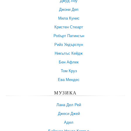
Джуд Лоу
Джони Деп
Мила Кунис
Кристен Стюарт
Робърт Патинсън
Рийз Уидърспун
Никълъс Кейдж
Бен Афлек
Том Круз
Ева Мендес
МУЗИКА
Лана Дел Рей
Джеси Джей
Адел
Бийонсе Ноулс-Картър