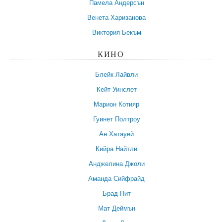
Памела Андерсън
Венета Харизанова
Виктория Бекъм
КИНО
Блейк Лайвли
Кейт Уинслет
Марион Котияр
Гуинет Полтроу
Ан Хатауей
Кийра Найтли
Анджелина Джоли
Аманда Сийфрайд
Брад Пит
Мат Деймън