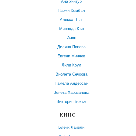
Ана Уинтур
Наоми Кембъл
Алекса Чънг
Миранда Кър
Иман
Диляна Попова
Евгени Минчев
Лили Коул
Виолета Сечкова
Памела Андерсън
Венета Харизанова
Виктория Бекъм
КИНО
Блейк Лайвли