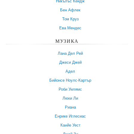
Никълъс Кейдж
Бен Афлек
Том Круз
Ева Мендес
МУЗИКА
Лана Дел Рей
Джеси Джей
Адел
Бийонсе Ноулс-Картър
Роби Уилямс
Люки Ли
Риана
Енрике Иглесиас
Канйе Уест
Джей Зи