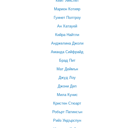
Кейт Уинслет
Марион Котияр
Гуинет Полтроу
Ан Хатауей
Кийра Найтли
Анджелина Джоли
Аманда Сийфрайд
Брад Пит
Мат Деймън
Джуд Лоу
Джони Деп
Мила Кунис
Кристен Стюарт
Робърт Патинсън
Рийз Уидърспун