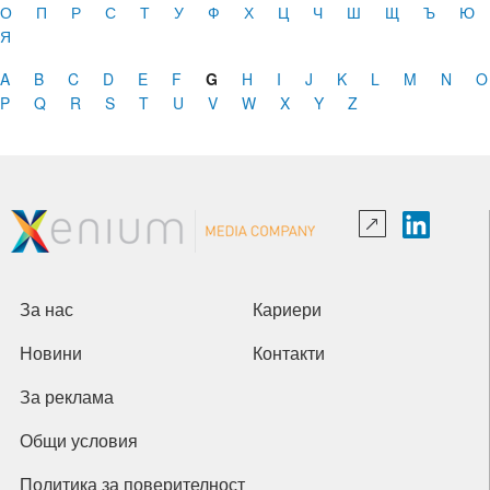
О
П
Р
С
Т
У
Ф
Х
Ц
Ч
Ш
Щ
Ъ
Ю
Я
A
B
C
D
E
F
G
H
I
J
K
L
M
N
O
P
Q
R
S
T
U
V
W
X
Y
Z
За нас
Кариери
Новини
Контакти
За реклама
Общи условия
Политика за поверителност