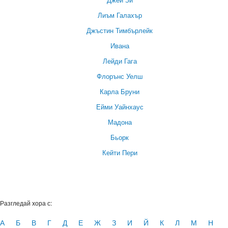
Лиъм Галахър
Джъстин Тимбърлейк
Ивана
Лейди Гага
Флорънс Уелш
Карла Бруни
Ейми Уайнхаус
Мадона
Бьорк
Кейти Пери
Разгледай хора с:
А
Б
В
Г
Д
Е
Ж
З
И
Й
К
Л
М
Н