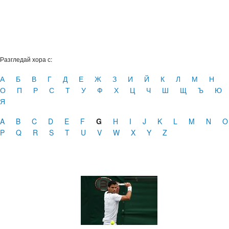
Разгледай хора с:
А
Б
В
Г
Д
Е
Ж
З
И
Й
К
Л
М
Н
О
П
Р
С
Т
У
Ф
Х
Ц
Ч
Ш
Щ
Ъ
Ю
Я
A
B
C
D
E
F
G
H
I
J
K
L
M
N
O
P
Q
R
S
T
U
V
W
X
Y
Z