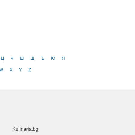
Ц
Ч
Ш
Щ
Ъ
Ю
Я
W
X
Y
Z
Kulinaria.bg