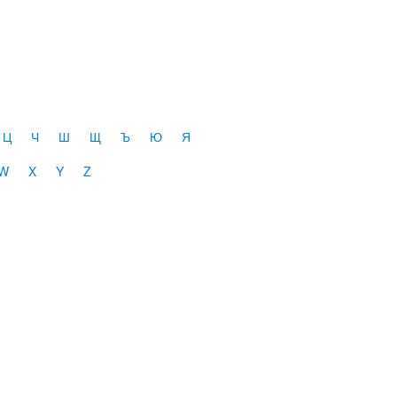
Ц
Ч
Ш
Щ
Ъ
Ю
Я
W
X
Y
Z