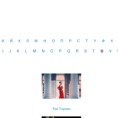
И
Й
К
Л
М
Н
О
П
Р
С
Т
У
Ф
Х
I
J
K
L
M
N
O
P
Q
R
S
T
U
V
Ума Търман