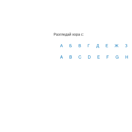
Разгледай хора с:
А
Б
В
Г
Д
Е
Ж
З
A
B
C
D
E
F
G
H