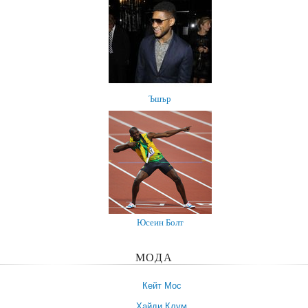
Ъшър
Юсеин Болт
МОДА
Кейт Мос
Хайди Клум