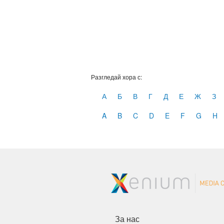
Разгледай хора с:
А
Б
В
Г
Д
Е
Ж
З
A
B
C
D
E
F
G
H
За нас