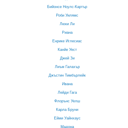
Бийонсе Ноулс-Картър
Роби Уилямс
Люки Ли
Риана
Енрике Иглесиас
Канйе Уест
Джей Зи
Лиъм Галахър
Джъстин Тимбърлейк
Ивана
Лейди Гага
Флорънс Уелш
Карла Бруни
Ейми Уайнхаус
Мадона