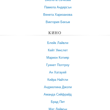
Памела Андерсън
Венета Харизанова
Виктория Бекъм
КИНО
Блейк Лайвли
Кейт Уинслет
Марион Котияр
Гуинет Полтроу
Ан Хатауей
Кийра Найтли
Анджелина Джоли
Аманда Сийфрайд
Брад Пит
Мат Деймън