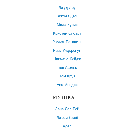
Джуд Лоу
Джони Деп
Мила Кунис
Кристен Стюарт
Робърт Патинсън
Рийз Уидърспун
Никълъс Кейдж
Бен Афлек
Том Круз
Ева Мендес
МУЗИКА
Лана Дел Рей
Джеси Джей
Адел