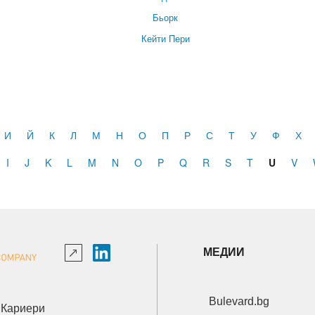
Бьорк
Кейти Пери
И
Й
К
Л
М
Н
О
П
Р
С
Т
У
Ф
Х
I
J
K
L
M
N
O
P
Q
R
S
T
U
V
МЕДИИ
Bulevard.bg
Кариери