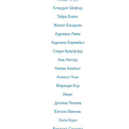
Клаудия Шифър
Тайра Банкс
Жизел Бюндхен
Адриана Лима
Адриана Карембьо
Синди Крауфорд
Ана Уинтур
Наоми Кембъл
Алекса Чънг
Миранда Кър
Иман
Диляна Попова
Евгени Минчев
Лили Коул
Виолета Сечкова