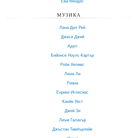
Ева Мендес
МУЗИКА
Лана Дел Рей
Джеси Джей
Адел
Бийонсе Ноулс-Картър
Роби Уилямс
Люки Ли
Риана
Енрике Иглесиас
Канйе Уест
Джей Зи
Лиъм Галахър
Джъстин Тимбърлейк