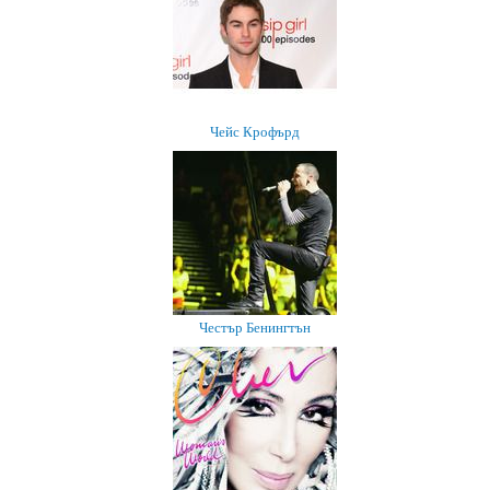
Чейс Крофърд
Честър Бенингтън