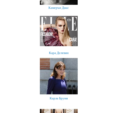
Камерън Диас
Кара Делевин
Карла Бруни