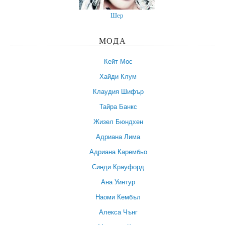
Шер
МОДА
Кейт Мос
Хайди Клум
Клаудия Шифър
Тайра Банкс
Жизел Бюндхен
Адриана Лима
Адриана Карембьо
Синди Крауфорд
Ана Уинтур
Наоми Кембъл
Алекса Чънг