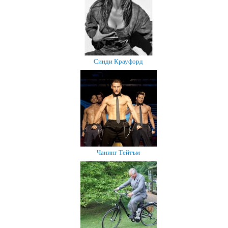
Синди Крауфорд
Чанинг Тейтъм