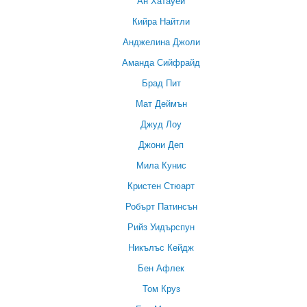
Ан Хатауей
Кийра Найтли
Анджелина Джоли
Аманда Сийфрайд
Брад Пит
Мат Деймън
Джуд Лоу
Джони Деп
Мила Кунис
Кристен Стюарт
Робърт Патинсън
Рийз Уидърспун
Никълъс Кейдж
Бен Афлек
Том Круз