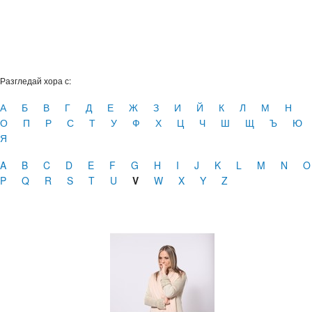
Разгледай хора с:
А
Б
В
Г
Д
Е
Ж
З
И
Й
К
Л
М
Н
О
П
Р
С
Т
У
Ф
Х
Ц
Ч
Ш
Щ
Ъ
Ю
Я
A
B
C
D
E
F
G
H
I
J
K
L
M
N
O
P
Q
R
S
T
U
V
W
X
Y
Z