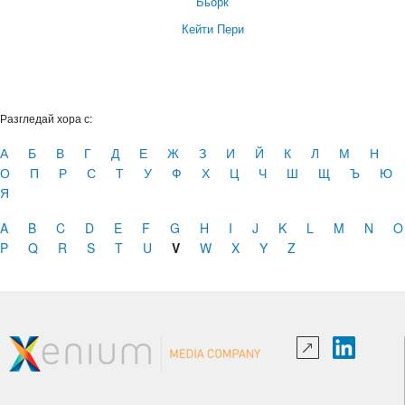
Бьорк
Кейти Пери
Разгледай хора с:
А
Б
В
Г
Д
Е
Ж
З
И
Й
К
Л
М
Н
О
П
Р
С
Т
У
Ф
Х
Ц
Ч
Ш
Щ
Ъ
Ю
Я
A
B
C
D
E
F
G
H
I
J
K
L
M
N
O
P
Q
R
S
T
U
V
W
X
Y
Z