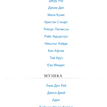
Джуд Лоу
Джони Деп
Мила Кунис
Кристен Стюарт
Робърт Патинсън
Рийз Уидърспун
Никълъс Кейдж
Бен Афлек
Том Круз
Ева Мендес
МУЗИКА
Лана Дел Рей
Джеси Джей
Адел
Бийонсе Ноулс-Картър