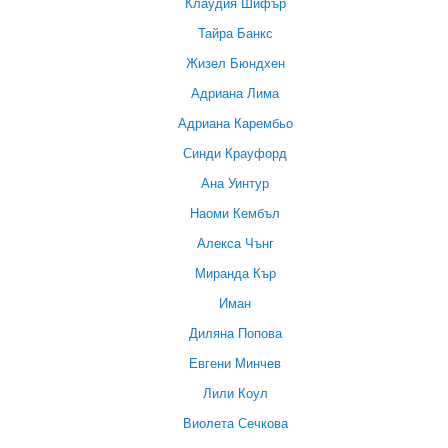
Клаудия Шифър
Тайра Банкс
Жизел Бюндхен
Адриана Лима
Адриана Карембьо
Синди Крауфорд
Ана Уинтур
Наоми Кембъл
Алекса Чънг
Миранда Кър
Иман
Диляна Попова
Евгени Минчев
Лили Коул
Виолета Сечкова