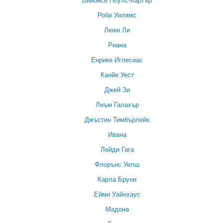
Роби Уилямс
Люки Ли
Риана
Енрике Иглесиас
Канйе Уест
Джей Зи
Лиъм Галахър
Джъстин Тимбърлейк
Ивана
Лейди Гага
Флорънс Уелш
Карла Бруни
Ейми Уайнхаус
Мадона