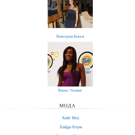
Виктория Бекъм
Винъс Уилямс
МОДА
Кейт Мос
Хайди Клум