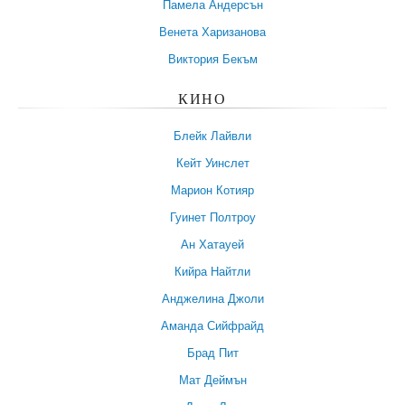
Памела Андерсън
Венета Харизанова
Виктория Бекъм
КИНО
Блейк Лайвли
Кейт Уинслет
Марион Котияр
Гуинет Полтроу
Ан Хатауей
Кийра Найтли
Анджелина Джоли
Аманда Сийфрайд
Брад Пит
Мат Деймън