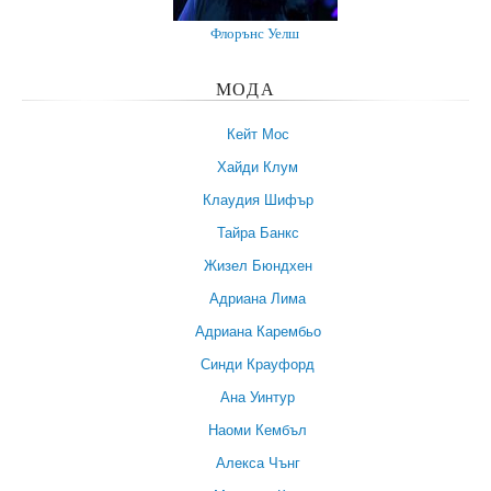
Флорънс Уелш
МОДА
Кейт Мос
Хайди Клум
Клаудия Шифър
Тайра Банкс
Жизел Бюндхен
Адриана Лима
Адриана Карембьо
Синди Крауфорд
Ана Уинтур
Наоми Кембъл
Алекса Чънг