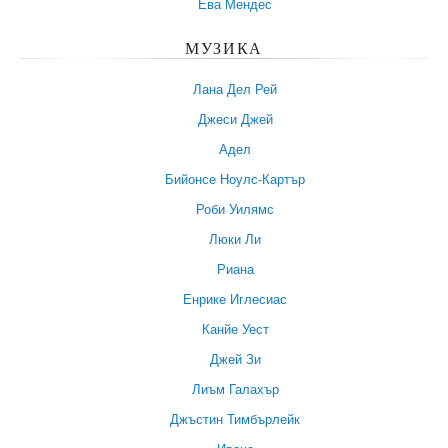
Ева Мендес
МУЗИКА
Лана Дел Рей
Джеси Джей
Адел
Бийонсе Ноулс-Картър
Роби Уилямс
Люки Ли
Риана
Енрике Иглесиас
Канйе Уест
Джей Зи
Лиъм Галахър
Джъстин Тимбърлейк