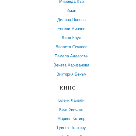
Миранда Кър
Иман
Диляна Попова
Евгени Минчев
Лили Коул
Виолета Сечкова
Памела Андерсън
Венета Харизанова
Виктория Бекъм
КИНО
Блейк Лайвли
Кейт Уинслет
Марион Котияр
Гуинет Полтроу