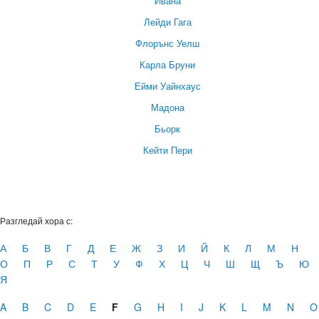
Ивана
Лейди Гага
Флорънс Уелш
Карла Бруни
Ейми Уайнхаус
Мадона
Бьорк
Кейти Пери
Разгледай хора с:
А
Б
В
Г
Д
Е
Ж
З
И
Й
К
Л
М
Н
О
П
Р
С
Т
У
Ф
Х
Ц
Ч
Ш
Щ
Ъ
Ю
Я
A
B
C
D
E
F
G
H
I
J
K
L
M
N
O