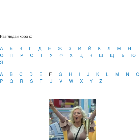
Разгледай хора с:
А
Б
В
Г
Д
Е
Ж
З
И
Й
К
Л
М
Н
О
П
Р
С
Т
У
Ф
Х
Ц
Ч
Ш
Щ
Ъ
Ю
Я
A
B
C
D
E
F
G
H
I
J
K
L
M
N
O
P
Q
R
S
T
U
V
W
X
Y
Z