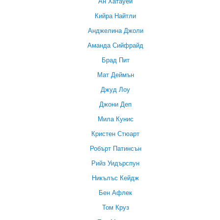
Ан Хатауей
Кийра Найтли
Анджелина Джоли
Аманда Сийфрайд
Брад Пит
Мат Деймън
Джуд Лоу
Джони Деп
Мила Кунис
Кристен Стюарт
Робърт Патинсън
Рийз Уидърспун
Никълъс Кейдж
Бен Афлек
Том Круз