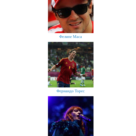
Фелипе Маса
Фернандо Торес