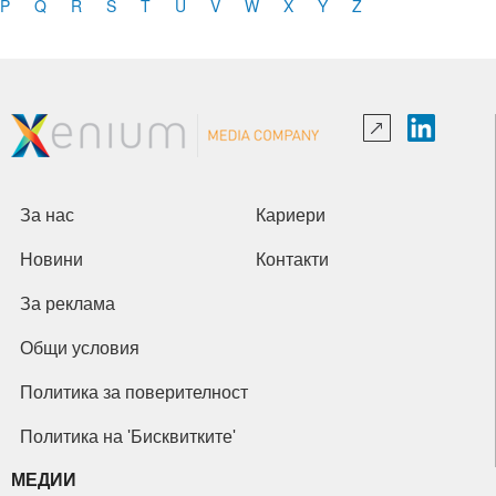
P
Q
R
S
T
U
V
W
X
Y
Z
За нас
Кариери
Новини
Контакти
За реклама
Общи условия
Политика за поверителност
Политика на 'Бисквитките'
МЕДИИ