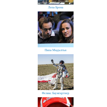
Лепа Брена
Пипа Мидълтън
Феликс Баумгартнер